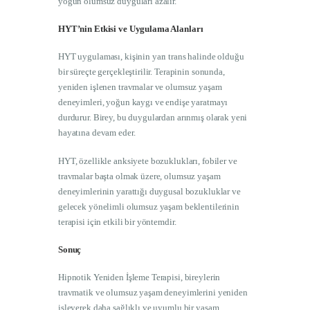
yoğun olumsuz duyguları azalır.
HYT’nin Etkisi ve Uygulama Alanları
HYT uygulaması, kişinin yarı trans halinde olduğu
bir süreçte gerçekleştirilir. Terapinin sonunda,
yeniden işlenen travmalar ve olumsuz yaşam
deneyimleri, yoğun kaygı ve endişe yaratmayı
durdurur. Birey, bu duygulardan arınmış olarak yeni
hayatına devam eder.
HYT, özellikle anksiyete bozuklukları, fobiler ve
travmalar başta olmak üzere, olumsuz yaşam
deneyimlerinin yarattığı duygusal bozukluklar ve
gelecek yönelimli olumsuz yaşam beklentilerinin
terapisi için etkili bir yöntemdir.
Sonuç
Hipnotik Yeniden İşleme Terapisi, bireylerin
travmatik ve olumsuz yaşam deneyimlerini yeniden
işleyerek daha sağlıklı ve uyumlu bir yaşam