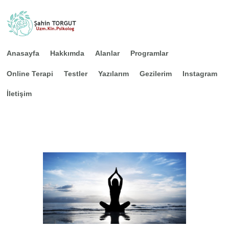
Anasayfa
Hakkımda
Alanlar
Programlar
Online Terapi
Testler
Yazılarım
Gezilerim
Instagram
Anasayfa
İletişim
Hakkımda
Alanlar
Programlar
Online Terapi
Testler
Yazılarım
Gezilerim
Instagram