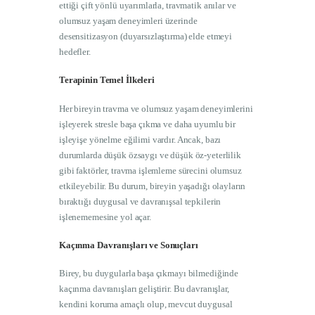
ettiği çift yönlü uyarımlarla, travmatik anılar ve
olumsuz yaşam deneyimleri üzerinde
desensitizasyon (duyarsızlaştırma) elde etmeyi
hedefler.
Terapinin Temel İlkeleri
Her bireyin travma ve olumsuz yaşam deneyimlerini
işleyerek stresle başa çıkma ve daha uyumlu bir
işleyişe yönelme eğilimi vardır. Ancak, bazı
durumlarda düşük özsaygı ve düşük öz-yeterlilik
gibi faktörler, travma işlemleme sürecini olumsuz
etkileyebilir. Bu durum, bireyin yaşadığı olayların
bıraktığı duygusal ve davranışsal tepkilerin
işlenememesine yol açar.
Kaçınma Davranışları ve Sonuçları
Birey, bu duygularla başa çıkmayı bilmediğinde
kaçınma davranışları geliştirir. Bu davranışlar,
kendini koruma amaçlı olup, mevcut duygusal