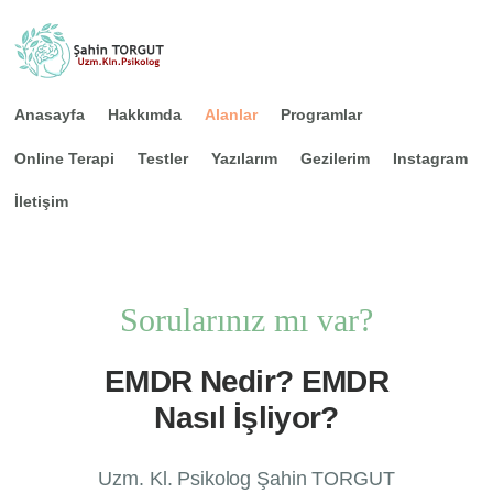
Anasayfa
Hakkımda
Alanlar
Programlar
Online Terapi
Testler
Yazılarım
Gezilerim
Instagram
Anasayfa
İletişim
Hakkımda
Alanlar
Programlar
Sorularınız mı var?
Online Terapi
EMDR Nedir? EMDR
Testler
Nasıl İşliyor?
Yazılarım
Gezilerim
Uzm. Kl. Psikolog Şahin TORGUT
Instagram