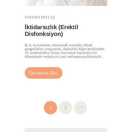
SAYFAYI PAYLAŞ
İktidarsızlık (Erektil
Disfonksiyon)
İş ve eş sorunları, ekonomik sorunlar, ruhsal
gerginlikler, yorgunluk, ilişkideki diğer problemler
vb. nedenlerden dolayı her erkek hayatının bir
döneminde ereksiyon yani sertleşme problemiyle..
Devamını Oku
Yazı
PAGE
1
PAGE
2
sayfalandırması