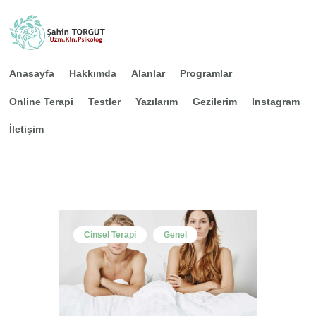
Anasayfa
Hakkımda
Alanlar
Programlar
Online Terapi
Testler
Yazılarım
Gezilerim
Instagram
Anasayfa
İletişim
Hakkımda
Alanlar
Programlar
Online Terapi
Cinsel Terapi
Genel
Testler
Yazılarım
Gezilerim
Instagram