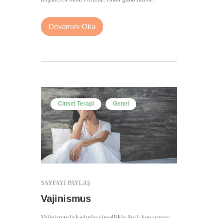
Devamını Oku
Cinsel Terapi
Genel
SAYFAYI PAYLAŞ
Vajinismus
Vajinismuslu kadınlar cinsellikle ilgili konuşmayı