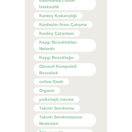
Kadınlarda Cinsel
İsteksizlik
Kardeş Kıskançlığı
Kardeşler Arası Çatışma
Kardeş Çatışması
Kaygı Bozuklukları
Nelerdir
Kaygı Bozukluğu
Obsesif Kompulsif
Bozukluk
online Emdr
Orgazm
psikolojik travma
Takıntı Sendromu
Takıntı Sendromunun
Nedenleri